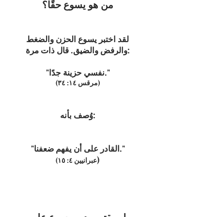
من هو يسوع حقًا؟
لقد اختبر يسوع الحزن والضغط
والرفض والضيق. قال ذات مرة:
"نفسي حزينة جدًا."
(مرقس ١٤: ٣٤)
وُصف بأنه:
"القادر على أن يفهم ضعفنا."
)
(عبرانيين ٤: ١٥
لم يقتصر دور يسوع على