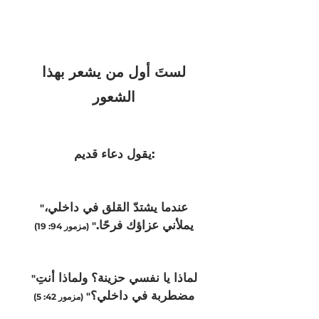
لستَ أول من يشعر بهذا
الشعور
يقول دعاء قديم:
عندما يشتدّ القلق في داخلي،
"
يملأني عزاؤك فرحًا.
"
(مزمور 94: 19)
لماذا يا نفسي حزينة؟ ولماذا أنتِ
"
مضطربة في داخلي؟
"
(مزمور 42: 5)