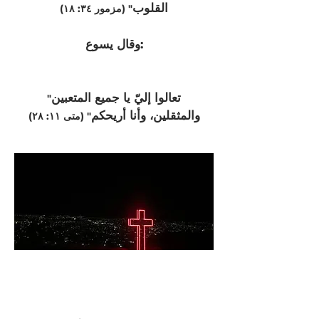
القلوب
" (مزمور ٣٤: ١٨)
وقال يسوع:
تعالوا إليّ يا جميع المتعبين
"
والمثقلين، وأنا أريحكم
" (متى ١١: ٢٨)