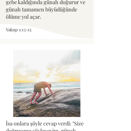
gebe kaldığında günah doğurur ve
günah tamamen büyüdüğünde
ölüme yol açar.
Yakup 1:13-15
İsa onlara şöyle cevap verdi: "Size
doğrusunu söyleyeyim, günah