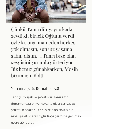
Çünkü Tanrı dünyayı o kadar
sevdi ki, biricik Oğlunu verdi;
öyle ki, ona iman eden herkes
yok olmasın, sonsuz yaşama
sahip olsun.
...
Tanrı bize olan
sevgisini şununla gösteriyor:
Biz henüz günahkarken, Mesih
bizim için öldü.
Yuhanna 3:16; Romalılar 5:8
Tanrı yumuşak ve şefkatlidir. Tanrı sizin
durumunuzu biliyor ve O'na ulaşırsanız size
şefkatli olacaktır. Tanrı, size olan sevgisinin
nihai işareti olarak Oğlu İsa'yı çarmıha gerilmek
üzere gönderdi.