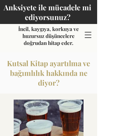
Anksiyete ile mücadele mi
ediyorsunuz?
İncil, kaygıya, korkuya ve
huzursuz düşüncelere
doğrudan hitap eder.
Kutsal Kitap ayartılma ve
bağımlılık hakkında ne
diyor?