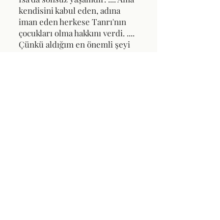
kendisini kabul eden, adına
iman eden herkese Tanrı'nın
çocukları olma hakkını verdi.
....
Çünkü aldığım en önemli şeyi
size ilettim: Kutsal Yazılar
uyarınca Mesih'in
günahlarımıza karşılık öldüğü,
gömüldüğü ve Kutsal Yazılar
uyarınca üçüncü günde
diriltildiği.
Romalılar 6:23; Yuhanna 1:12; 1
Korintliler 15:3-4
Tanrı seni doğru yapabilir. Kurtuluş,
yalnızca İsa Mesih'in kurban niteliğindeki
ölümüyle elde edilen karşılıksız bir
armağandır. Ne kadar çabalarsanız
çabalayın, hayatınız asla sonsuz yaşamı
kazanmaya yetecek kadar iyi