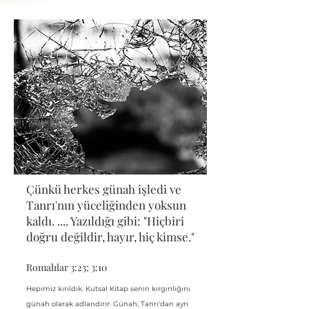
Çünkü herkes günah işledi ve
Tanrı'nın yüceliğinden yoksun
kaldı.
....
Yazıldığı gibi: "Hiçbiri
doğru değildir, hayır, hiç kimse."
Romalılar 3:23; 3:10
Hepimiz kırıldık. Kutsal Kitap senin kırgınlığını
günah olarak adlandırır. Günah, Tanrı'dan ayrı