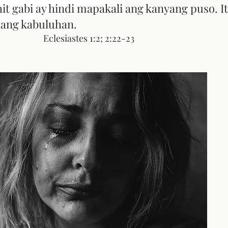
it gabi ay hindi mapakali ang kanyang puso. It
ang kabuluhan.
ang
Eclesiastes 1:2; 2:22-23