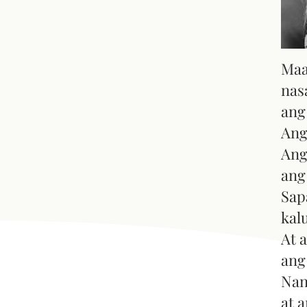
Maa
nas
ang
Ang
Ang
ang
Sap
kal
At 
ang
Nan
at 