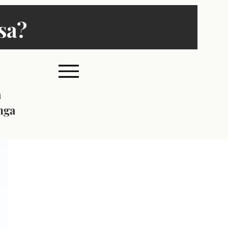
sa?
a
mga