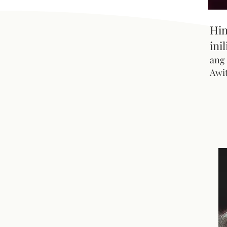
Hin
ini
ang
Awit