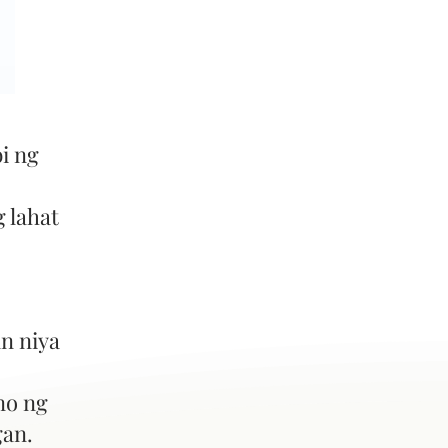
i ng
 lahat
n niya
no ng
gan.