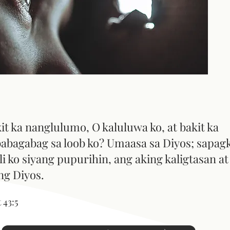
it ka nanglulumo, O kaluluwa ko, at bakit ka
abagabag sa loob ko? Umaasa sa Diyos; sapag
i ko siyang pupurihin, ang aking kaligtasan at
ng Diyos.
 43:5