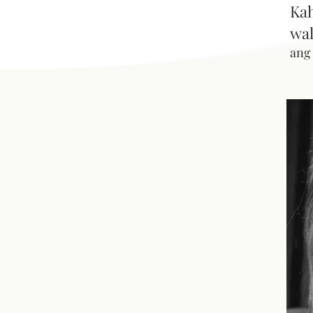
Kah
wal