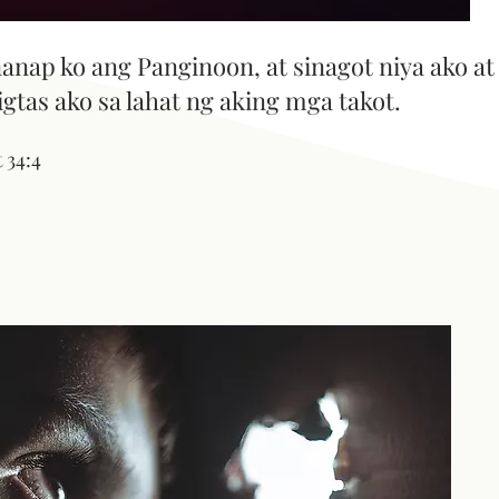
anap ko ang Panginoon, at sinagot niya ako at
ligtas ako sa lahat ng aking mga takot.
 34:4