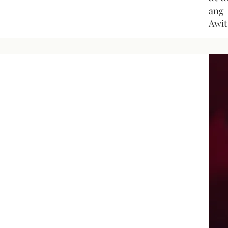
ang
Awit