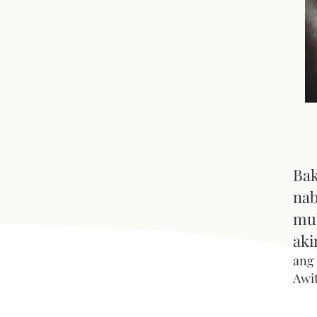
Bak
nab
mul
aki
ang
Awit