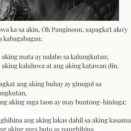
wa ka sa akin, Oh Panginoon, sapagka't ako'y
a kabagabagan;
 aking mata ay nalabo sa kalungkutan;
 aking kaluluwa at ang aking katawan din.
agkat ang aking buhay ay ginugol sa
ungkutan,
ang aking mga taon ay may buntong-hininga;
ghihina ang aking lakas dahil sa aking kasama
ang aking mga buto ay nanghihina.