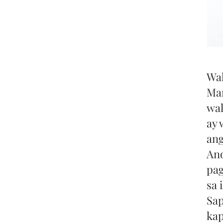
Wal
Ma
wal
ay 
an
Ano
pag
sa 
Sap
kap