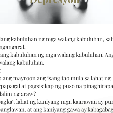
ang kabuluhan ng mga walang kabuluhan, sab
ngangaral,
ang kabuluhan ng mga walang kabuluhan! Ang
walang kabuluhan.
g
 ang mayroon ang isang tao mula sa lahat ng
papagal at pagsisikap ng puso na pinaghirapa
ilalim ng araw?
agka't lahat ng kaniyang mga kaarawan ay pu
anglawan, at ang kaniyang gawa ay kabagaba