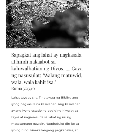
Sapagkat ang lahat ay nagkasala
at hindi nakaabot sa
kaluwalhatian ng Diyos.
....
Gaya
ng nasusulat: "Walang matuwid,
wala, wala kahit isa."
Roma 3:23,10
Lahat tayo ay sira. Tinatawag ng Bibliya ang
iyong pagkasira na kasalanan. Ang kasalanan
ay ang iyong estado ng pagiging hiwalay sa
Diyos at nagreresulta sa lahat ng uri ng
masasamang gawain. Nagdudulot din ito sa
iyo ng hindi kinakailangang pagkabalisa, at