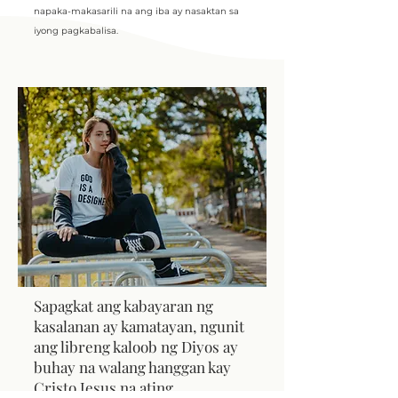
napaka-makasarili na ang iba ay nasaktan sa
iyong pagkabalisa.
Sapagkat ang kabayaran ng
kasalanan ay kamatayan, ngunit
ang libreng kaloob ng Diyos ay
buhay na walang hanggan kay
Cristo Jesus na ating