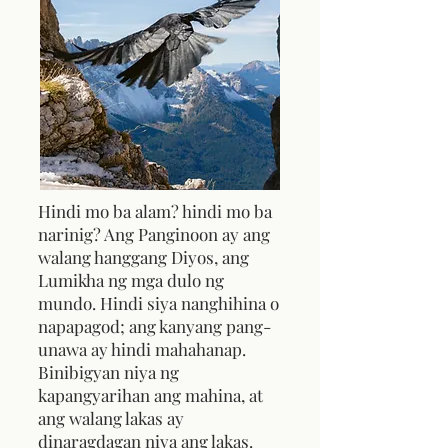
Hindi mo ba alam? hindi mo ba
narinig? Ang Panginoon ay ang
walang hanggang Diyos, ang
Lumikha ng mga dulo ng
mundo. Hindi siya nanghihina o
napapagod; ang kanyang pang-
unawa ay hindi mahahanap.
Binibigyan niya ng
kapangyarihan ang mahina, at
ang walang lakas ay
dinaragdagan niya ang lakas.