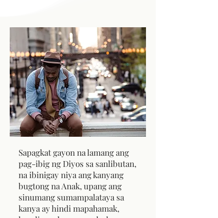
Sapagkat gayon na lamang ang
pag-ibig ng Diyos sa sanlibutan,
na ibinigay niya ang kanyang
bugtong na Anak, upang ang
sinumang sumampalataya sa
kanya ay hindi mapahamak,