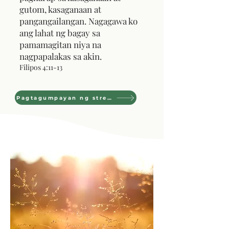
gutom, kasaganaan at
pangangailangan. Nagagawa ko
ang lahat ng bagay sa
pamamagitan niya na
nagpapalakas sa akin.
Filipos 4:11-13
Pagtagumpayan ng stress