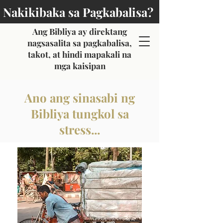
Nakikibaka sa Pagkabalisa?
Ang Bibliya ay direktang
nagsasalita sa pagkabalisa,
takot, at hindi mapakali na
mga kaisipan
Ano ang sinasabi ng
Bibliya tungkol sa
stress...