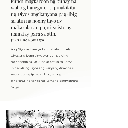
kundi magkaroon ng buhay na
walang hanggan.
...
Ipinakikita
ng Diyos ang kanyang pag-ibig
sa atin na noong tayo ay
makasalanan pa, si Kristo ay
namatay para sa atin.
Juan 3:16; Roma 5:8
Ang Diyos ay banayad at mahabagin. Alam ng
Diyos ang iyong sitwasyon at magiging
mahabagin sa iyo kung aabot ka sa Kanya.
Ipinadala ng Diyos ang Kanyang Anak na si
Hesus upang ipako sa krus, bilang ang
pinakahuling tanda ng Kanyang pagmamahal
sa iyo.