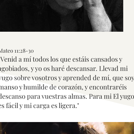
Mateo 11:28-30
"Venid a mí todos los que estáis cansados y
agobiados, y yo os haré descansar. Llevad mi
yugo sobre vosotros y aprended de mí, que so
manso y humilde de corazón, y encontraréis
descanso para vuestras almas. Para mi El yug
es fácil y mi carga es ligera."