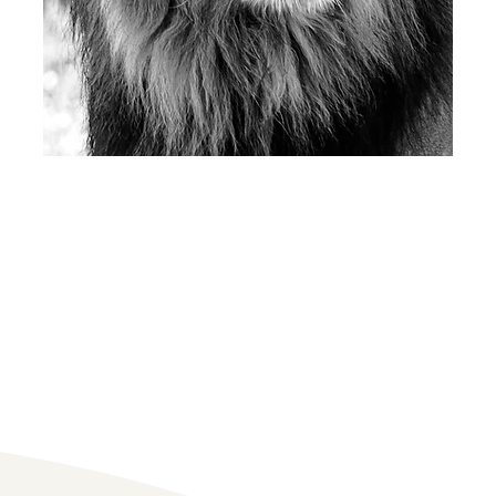
2 Corintios 12:9-10
Pero él me dijo: “Te basta mi gracia, porque m
poder se perfecciona en la debilidad”. Por
tanto, de buen grado me gloriaré más en mis
debilidades, para que el poder de Cristo
repose sobre mí. Por tanto, por amor a Cristo
me contento con las debilidades, los insultos,
las penalidades, las persecuciones y las
calamidades. Porque cuando soy débil,