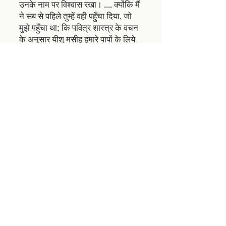
उनके नाम पर विश्वास रखा।
....
क्योंकि मैं
ने सब से पहिले तुम्हें वही पहुँचा दिया, जो
मुझे पहुँचा था; कि पवित्र शास्त्र के वचन
के अनुसार यीशु मसीह हमारे पापों के लिये
मरा, और गाड़ा गया, और पवित्र शास्त्र के
अनुसार तीसरे दिन जी भी उठा।
रोमियों 6:23; यूहन्ना 1:12; 1 कुरिन्थियों 15:3-4
भगवान आपको सही बना सकते हैं। उद्धार एक मुफ़्त उपहार है, जो केवल
यीशु मसीह की बलिदानपूर्ण मृत्यु के माध्यम से प्राप्त होता है। चाहे आप
कितनी भी कोशिश कर लें, आपका जीवन कभी भी इतना अच्छा नहीं होगा
कि आप अनंत जीवन पा सकें। न ही आप कभी इतने बुरे होंगे कि यीशु के
नाम पर विश्वास न कर सकें।
और अधिक सहायता चाहिए? यहाँ जाएँ
बदमाशी पर काबू पाना