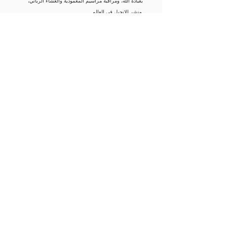
بعبادة الله، ومراقبة مراسيم المعمودية والعشاء الرباني،
ونشر الإنجيل في العالم.
11. المجيء الثاني للمسيح
فقالوا: "أيها الرجال الجليليون، ما
بالكم واقفين هنا تنظرون إلى