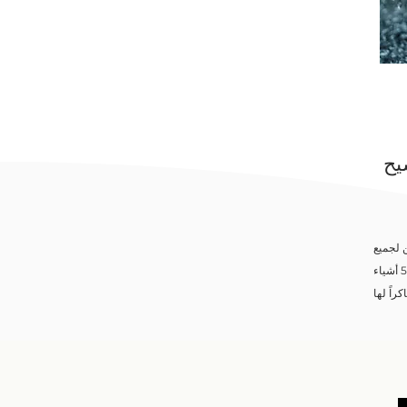
يح
 لجميع
الظروف التي نعيشها، ولكن يمكننا دائمًا أن نكون شاكرين لمحبة الله لنا ولرجائنا في الأبدية. فكر في 5 أشياء