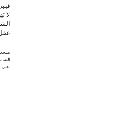
فيلبي 4: 6
لا ت
الشك
عقل 
يشجعنا
الله. 
على منظور متجدد ويمكننا أن نرى عندما يفعل الله أشياء رائعة فينا ومن أجلنا.